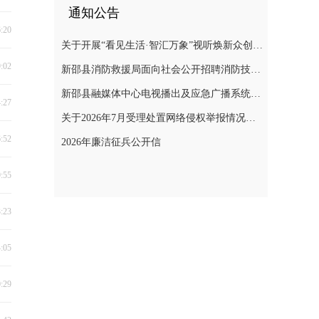
通知公告
6:20
关于开展“看见生活·智汇万象”视听焕新众创计划暨“AI遇见非遗”年度主题创作实践活动的通知
9:02
新邵县消防救援局面向社会公开招聘消防技术服务队人员的公告
新邵县融媒体中心电视播出及应急广播系统二级等保测评项目询价采购公告
4:27
关于2026年7月受理处置网络侵权举报情况的公示
6:52
2026年廉洁征兵公开信
9:55
3:23
4:05
0:29