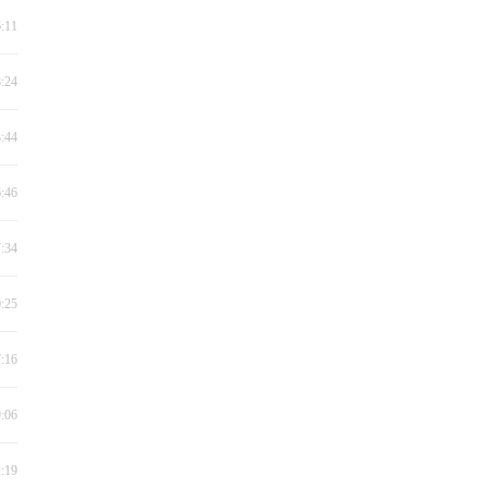
6:11
8:24
3:44
6:46
7:34
0:25
7:16
9:06
2:19