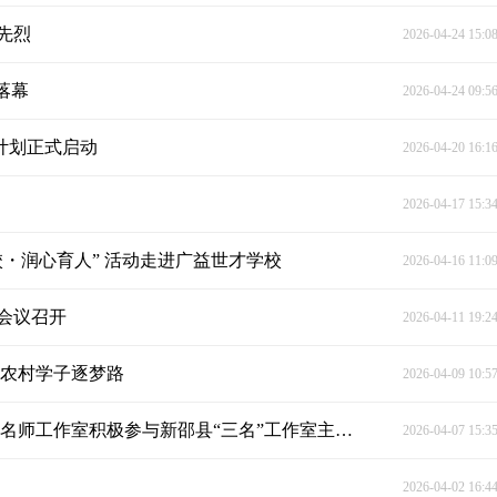
先烈
2026-04-24 15:0
落幕
2026-04-24 09:5
计划正式启动
2026-04-20 16:1
2026-04-17 15:3
校・润心育人” 活动走进广益世才学校
2026-04-16 11:0
会议召开
2026-04-11 19:2
航农村学子逐梦路
2026-04-09 10:5
赋能名师领航 深耕化学教研——新邵县王小东化学名师工作室积极参与新邵县“三名”工作室主持人素养提升培训
2026-04-07 15:3
2026-04-02 16:4