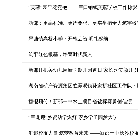
“芙蓉”园里花竞艳 ——巨口铺镇芙蓉学校工作掠影
新邵：更高标准、更严要求、更实举措全力筑牢校
严塘镇高桥小学：开笔启智 明礼起航
筑牢红色根基，培育时代新人
新邵县机关幼儿园新学期开园首日 家长喜笑颜开 
湖南省矿产资源集团驻潭溪镇孙家桥社区工作队：
捷报频传！新邵一中水上项目省锦标赛勇创佳绩
”巨龙迎”乡贤助学燃灯 家乡学子圆梦大学
汇聚校友力量 筑梦教育未来 ——新邵一中长沙校友