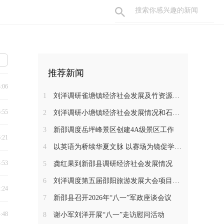
推荐新闻
3:06
1
刘洋调研雀塘镇经济社会发展及竹资源综合循环利用项目推进工作
6:55
2
刘洋调研小塘镇经济社会发展情况和石马江流域农文旅项目
3
新邵调度岳坪峰景区创建4A级景区工作
6:21
4
以英语为桥续华夏文脉 以赛场为镜促学子成长——新邵一中学子在省级 “用英语讲中国故事”大赛中斩获佳绩
3:53
5
龚红果到新邵县调研经济社会发展情况
6
刘洋调度第五届邵阳旅游发展大会项目建设工作
2:24
7
新邵县召开2026年“八一”军政座谈会议
4:48
8
谢小军刘洋开展“八一”走访慰问活动