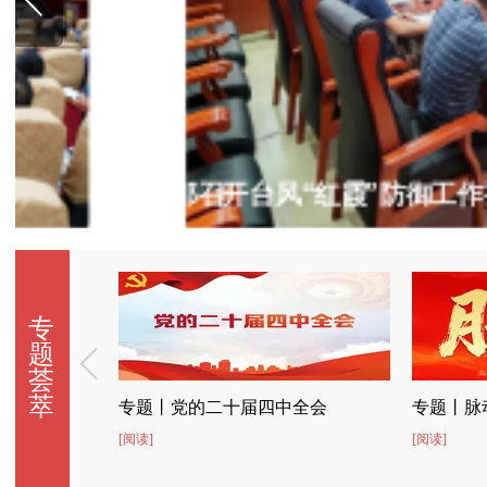
新邵召开台风“红霞”防御工作视频会商
专
题
荟
萃
专题丨党的二十届四中全会
[阅读]
[阅读]