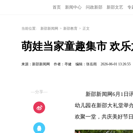
首页
新闻中心
问政新邵
新邵文艺
专
当前位置:
新邵新闻网
>
新邵教育
>
正文
萌娃当家童趣集市 欢
来源：新邵新闻网
作者：寻健
编辑：张岳雨
2026-06-01 13:26:55
—分享—
新邵新闻网6月1日
幼儿园在新邵大礼堂举办
欢聚一堂，共庆美好节