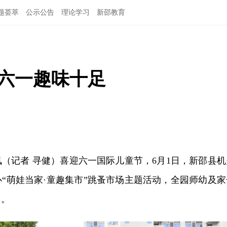
题荟萃
公示公告
理论学习
新邵教育
乐六一趣味十足
讯（记者 寻健）喜迎六一国际儿童节，6月1日，新邵县机
“萌娃当家·童趣集市”跳蚤市场主题活动，全园师幼及家
日。