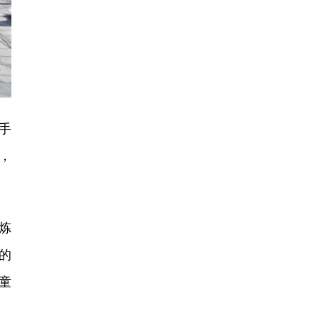
手
，
炼
的
童