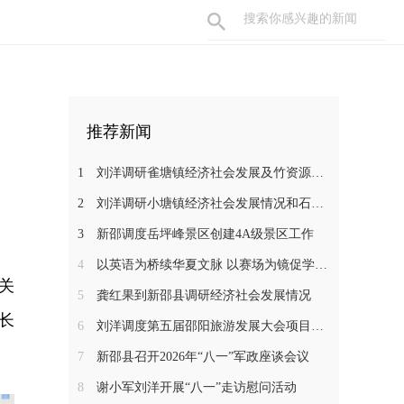
推荐新闻
1
刘洋调研雀塘镇经济社会发展及竹资源综合循环利用项目推进工作
2
刘洋调研小塘镇经济社会发展情况和石马江流域农文旅项目
3
新邵调度岳坪峰景区创建4A级景区工作
4
以英语为桥续华夏文脉 以赛场为镜促学子成长——新邵一中学子在省级 “用英语讲中国故事”大赛中斩获佳绩
关
5
龚红果到新邵县调研经济社会发展情况
长
6
刘洋调度第五届邵阳旅游发展大会项目建设工作
7
新邵县召开2026年“八一”军政座谈会议
8
谢小军刘洋开展“八一”走访慰问活动