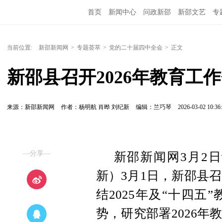
首页
新闻中心
问政新邵
新邵文艺
专
当前位置:
新邵新闻网
>
专题荟萃
>
党的二十届四中全会
>
正文
新邵县召开2026年教育工
来源：新邵新闻网
作者：杨明航 肖晔 刘纪新
编辑：兰巧琴
2026-03-02 10:36
—分享—
新邵新闻网3月2日
新）3月1日，新邵县召
结2025年及“十四
势，研究部署2026