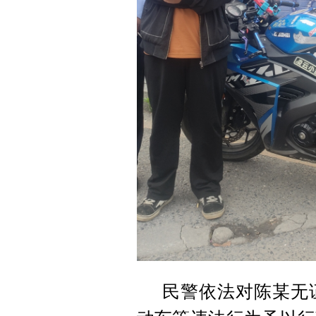
民警依法对陈某无