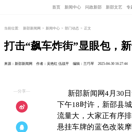
首页
新闻中心
问政新邵
新邵文艺
专
当前位置:
新邵新闻网
>
新闻中心
>
部门动态
>
正文
打击“飙车炸街”显眼包，
来源：新邵新闻网
作者：吴艳红 伍战平
编辑：兰巧琴
2025-04-30 16:27:44
—分享—
新邵新闻网4月30日
下午18时许，新邵县
流量大，大家正有序排
悬挂车牌的蓝色改装摩