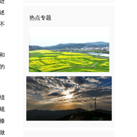
进
述
热点专题
不
和
的
绩
规
修
做