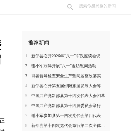
暨
推荐新闻
召
1
新邵县召开2026年“八一”军政座谈会议
2
谢小军刘洋开展“八一”走访慰问活动
3
肖容督导检查安全生产暨问题整改落实工作
4
新邵县召开第五届邵阳旅游发展大会筹备工作调度会
5
中国共产党新邵县第十四次代表大会闭幕
6
中国共产党新邵县第十四届委员会举行第一次全体会议
7
谢小军参加县第十四次党代会第四代表团分组讨论
正
8
新邵县第十四次党代会举行第二次全体会议