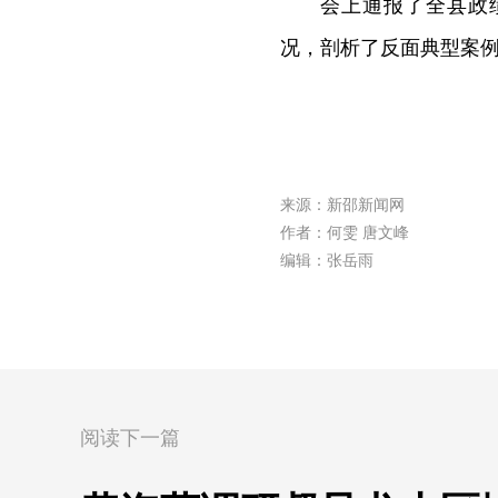
会上通报了全县政
况，剖析了反面典型案
来源：新邵新闻网
作者：何雯 唐文峰
编辑：张岳雨
阅读下一篇