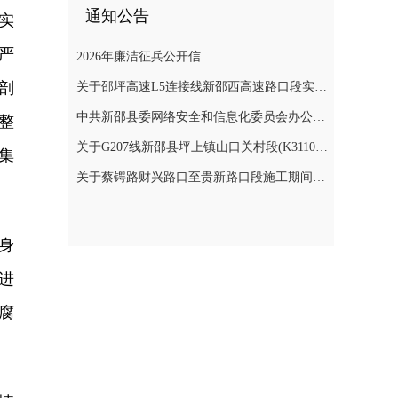
通知公告
实
严
2026年廉洁征兵公开信
剖
关于邵坪高速L5连接线新邵西高速路口段实施交通管制的公告
中共新邵县委网络安全和信息化委员会办公室关于巡察整改进展情况的通报
整
关于G207线新邵县坪上镇山口关村段(K3110+900～K3112+400)公路边坡地质灾害防治工程交通管制的公告
集
关于蔡锷路财兴路口至贵新路口段施工期间交通管制的通知
身
进
腐