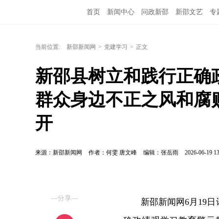
首页
新闻中心
问政新邵
新邵文艺
专
当前位置:
新邵新闻网
>
党建学习
>
正文
新邵县树立和践行正确
群众身边不正之风和腐
开
来源：新邵新闻网
作者：何雯 唐文峰
编辑：张岳雨
2026-06-19 13
—分享—
新邵新闻网6月19日