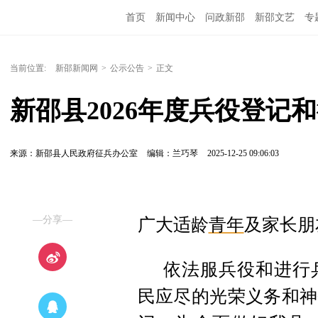
首页
新闻中心
问政新邵
新邵文艺
专
当前位置:
新邵新闻网
>
公示公告
>
正文
新邵县2026年度兵役登记
来源：新邵县人民政府征兵办公室
编辑：兰巧琴
2025-12-25 09:06:03
—分享—
广
大适龄
青年
及家长朋
依法服兵役和进行
民应尽的光荣义务和神