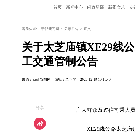
首页
新闻中心
问政新邵
新邵文艺
专
当前位置:
新邵新闻网
>
公示公告
>
正文
关于太芝庙镇XE29线
工交通管制公告
来源：新邵新闻网
编辑：兰巧琴
2025-12-19 19:11:49
—分享—
广
大群众及过往司乘人
XE29线公路太芝