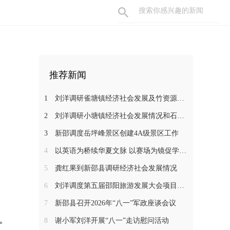
推荐新闻
1
刘洋调研雀塘镇经济社会发展及竹资源综合循环利用项目推进工作
2
刘洋调研小塘镇经济社会发展情况和石马江流域农文旅项目
3
新邵调度岳坪峰景区创建4A级景区工作
4
以英语为桥续华夏文脉 以赛场为镜促学子成长——新邵一中学子在省级 “用英语讲中国故事”大赛中斩获佳绩
5
龚红果到新邵县调研经济社会发展情况
6
刘洋调度第五届邵阳旅游发展大会项目建设工作
7
新邵县召开2026年“八一”军政座谈会议
。
8
谢小军刘洋开展“八一”走访慰问活动