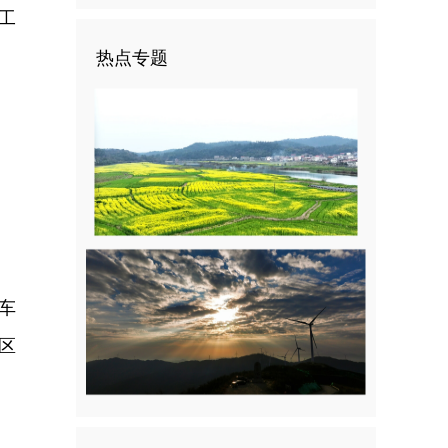
工
热点专题
车
区
。