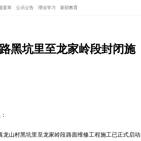
题荟萃
公示公告
理论学习
新邵教育
公路黑坑里至龙家岭段封闭施
员：
庙镇龙山村黑坑里至龙家岭段路面维修工程施工已正式启动