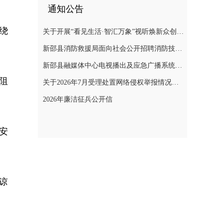
通知公告
绕
关于开展“看见生活·智汇万象”视听焕新众创计划暨“AI遇见非遗”年度主题创作实践活动的通知
新邵县消防救援局面向社会公开招聘消防技术服务队人员的公告
新邵县融媒体中心电视播出及应急广播系统二级等保测评项目询价采购公告
阻
关于2026年7月受理处置网络侵权举报情况的公示
2026年廉洁征兵公开信
安
谅