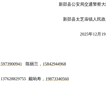
新邵县公安局
交通
警察大
新邵县太芝庙镇人民政
2025年12月1
：
15973900941
陈丽兰，
15842944968
7628829755 戴响寿，
19873340560