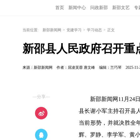
首页
新闻中心
问政新邵
新邵文艺
专
当前位置:
新邵新闻网
>
党建学习
>
学习动态
>
正文
新邵县人民政府召开重
来源：新邵新闻网
作者：屈凌芙蓉 唐文峰
编辑：兰巧琴
2025-11-
—分享—
新邵新闻网11月24
县长谢小军主持召开县
当前形势，并就决胜全
辉、罗静、李学军、黄