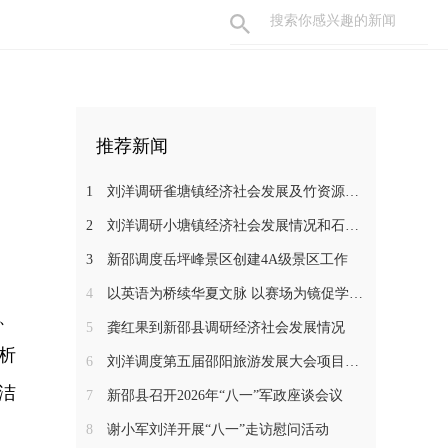
推荐新闻
1
刘洋调研雀塘镇经济社会发展及竹资源综合循环利用项目推进工作
2
刘洋调研小塘镇经济社会发展情况和石马江流域农文旅项目
3
新邵调度岳坪峰景区创建4A级景区工作
4
以英语为桥续华夏文脉 以赛场为镜促学子成长——新邵一中学子在省级 “用英语讲中国故事”大赛中斩获佳绩
记、
5
龚红果到新邵县调研经济社会发展情况
析
6
刘洋调度第五届邵阳旅游发展大会项目建设工作
洁
7
新邵县召开2026年“八一”军政座谈会议
8
谢小军刘洋开展“八一”走访慰问活动