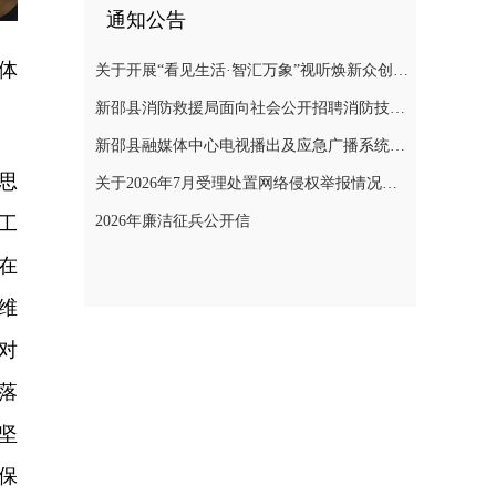
通知公告
体
关于开展“看见生活·智汇万象”视听焕新众创计划暨“AI遇见非遗”年度主题创作实践活动的通知
新邵县消防救援局面向社会公开招聘消防技术服务队人员的公告
新邵县融媒体中心电视播出及应急广播系统二级等保测评项目询价采购公告
思
关于2026年7月受理处置网络侵权举报情况的公示
工
2026年廉洁征兵公开信
在
维
对
落
坚
保