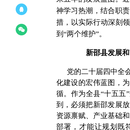
神学习热潮
，
结合职责
措
，
以实际行动深刻领
到“两个维护”
。
新邵县发展和
党的二十届四中全会
化建设的宏伟蓝图
，
为
循
。
作为全县“十五五
到
，
必须把新邵发展放
资源禀赋、产业基础和
部署
，
才能让规划既