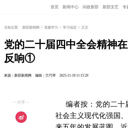
首页
新闻中心
问政新邵
新邵文艺
专
当前位置:
新邵新闻网
>
党建学习
>
学习动态
>
正文
党的二十届四中全会精神在
反响①
来源：新邵新闻网
编辑：兰巧琴
2025-11-18 11:15:29
—分享—
编者按：党的二十
社会主义现代化强国、
来五年的发展蓝图
。
近