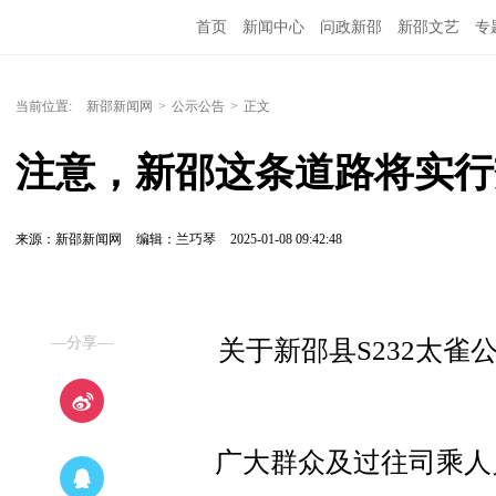
首页
新闻中心
问政新邵
新邵文艺
专
当前位置:
新邵新闻网
>
公示公告
>
正文
注意，新邵这条道路将实行
来源：新邵新闻网
编辑：兰巧琴
2025-01-08 09:42:48
—分享—
关于新邵县S232太
广大群众及过往司乘人