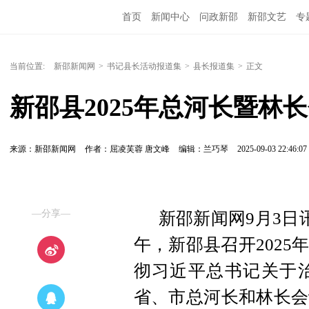
首页
新闻中心
问政新邵
新邵文艺
专
当前位置:
新邵新闻网
>
书记县长活动报道集
>
县长报道集
>
正文
新邵县2025年总河长暨林
来源：新邵新闻网
作者：屈凌芙蓉 唐文峰
编辑：兰巧琴
2025-09-03 22:46:07
—分享—
新邵新闻网9月3日
午，新邵县召开202
彻习近平总书记关于
省、市总河长和林长会