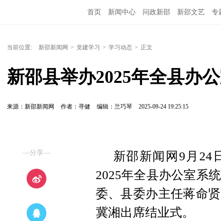
首页
新闻中心
问政新邵
新邵文艺
专
当前位置:
新邵新闻网
>
党建学习
>
学习动态
>
正文
新邵县举办2025年全县办
来源：新邵新闻网
作者：寻健
编辑：兰巧琴
2025-09-24 19:25:15
—分享—
新邵新闻网9月24
2025年全县办公室
委、县委办主任蒋命贤
冀湘出席结业式。