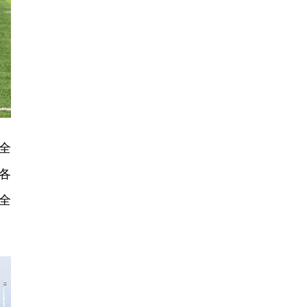
全
各
全