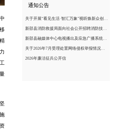
通知公告
中
关于开展“看见生活·智汇万象”视听焕新众创计划暨“AI遇见非遗”年度主题创作实践活动的通知
新邵县消防救援局面向社会公开招聘消防技术服务队人员的公告
移
新邵县融媒体中心电视播出及应急广播系统二级等保测评项目询价采购公告
精
关于2026年7月受理处置网络侵权举报情况的公示
力
2026年廉洁征兵公开信
工
量
坚
施
资