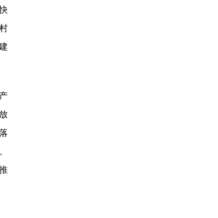
快
村
建
产
放
落
、
推