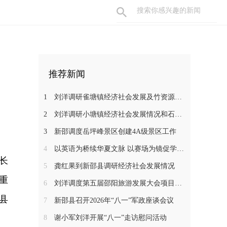
推荐新闻
1
刘洋调研雀塘镇经济社会发展及竹资源综合循环利用项目推进工作
2
刘洋调研小塘镇经济社会发展情况和石马江流域农文旅项目
3
新邵调度岳坪峰景区创建4A级景区工作
4
以英语为桥续华夏文脉 以赛场为镜促学子成长——新邵一中学子在省级 “用英语讲中国故事”大赛中斩获佳绩
长
5
龚红果到新邵县调研经济社会发展情况
重
6
刘洋调度第五届邵阳旅游发展大会项目建设工作
县
7
新邵县召开2026年“八一”军政座谈会议
8
谢小军刘洋开展“八一”走访慰问活动