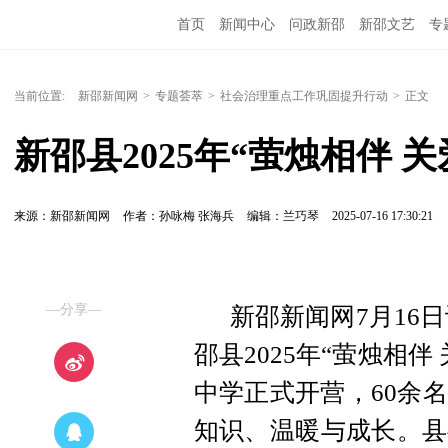
首页
新闻中心
问政新邵
新邵文艺
专
当前位置:
新邵新闻网
>
专题荟萃
>
社会治理重点工作巩固提升行动
>
正文
新邵县2025年“萤烛相伴 
来源：新邵新闻网
作者：孙咏梅 张海兵
编辑：兰巧琴
2025-07-16 17:30:21
—分享—
新邵新闻网7月16日讯
邵县2025年“萤烛相
中学正式开营，60余
知识、温暖与成长。县