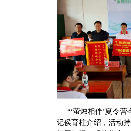
“‘萤烛相伴’夏令
记侯育柱介绍，活动持