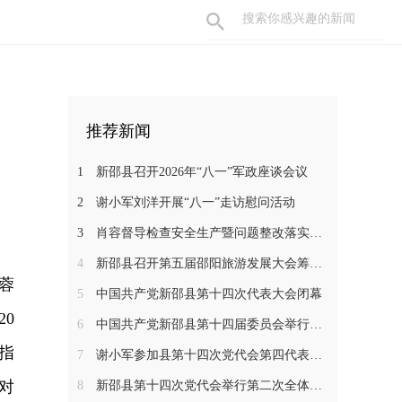
推荐新闻
1
新邵县召开2026年“八一”军政座谈会议
2
谢小军刘洋开展“八一”走访慰问活动
3
肖容督导检查安全生产暨问题整改落实工作
4
新邵县召开第五届邵阳旅游发展大会筹备工作调度会
蓉
5
中国共产党新邵县第十四次代表大会闭幕
0
6
中国共产党新邵县第十四届委员会举行第一次全体会议
指
7
谢小军参加县第十四次党代会第四代表团分组讨论
对
8
新邵县第十四次党代会举行第二次全体会议