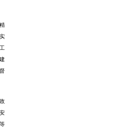
精
实
工
建
督
政
安
等