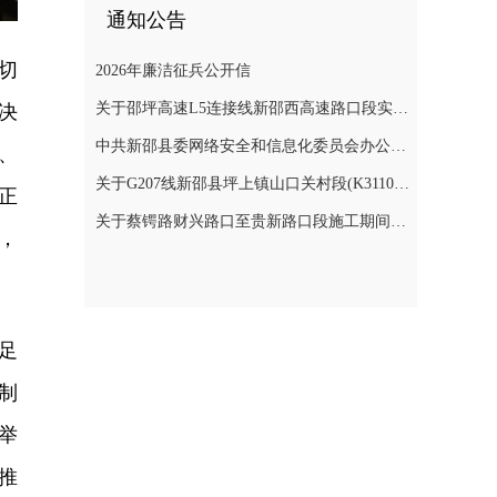
通知公告
切
2026年廉洁征兵公开信
关于邵坪高速L5连接线新邵西高速路口段实施交通管制的公告
决
中共新邵县委网络安全和信息化委员会办公室关于巡察整改进展情况的通报
、
关于G207线新邵县坪上镇山口关村段(K3110+900～K3112+400)公路边坡地质灾害防治工程交通管制的公告
正
关于蔡锷路财兴路口至贵新路口段施工期间交通管制的通知
，
足
制
举
推