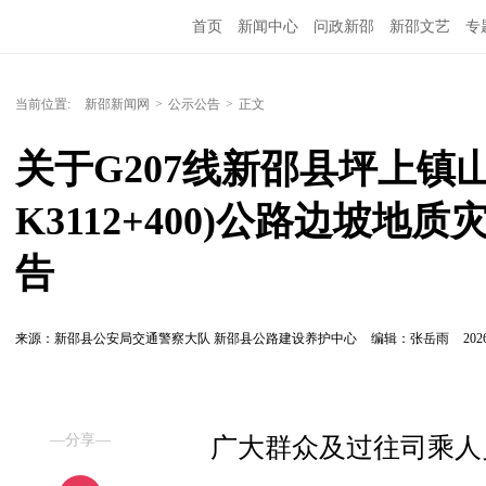
首页
新闻中心
问政新邵
新邵文艺
专
当前位置:
新邵新闻网
>
公示公告
>
正文
关于G207线新邵县坪上镇山口
K3112+400)公路边坡
告
来源：新邵县公安局交通警察大队 新邵县公路建设养护中心
编辑：张岳雨
2026
—分享—
广大群众及过往司乘人