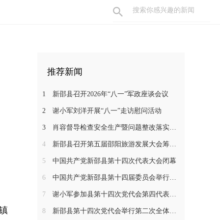
）
推荐新闻
1
新邵县召开2026年“八一”军政座谈会议
2
谢小军刘洋开展“八一”走访慰问活动
3
肖容督导检查安全生产暨问题整改落实工作
4
新邵县召开第五届邵阳旅游发展大会筹备工作调度会
5
中国共产党新邵县第十四次代表大会闭幕
6
中国共产党新邵县第十四届委员会举行第一次全体会议
7
谢小军参加县第十四次党代会第四代表团分组讨论
塘镇
8
新邵县第十四次党代会举行第二次全体会议