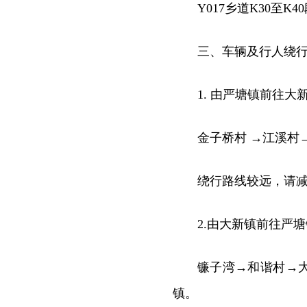
Y017乡道K30至
三、车辆及行人绕
1. 由严塘镇前往
金子桥村 →江溪村
绕行路线较远，请
2.由大新镇前往严
镰子湾→和谐村→
镇。