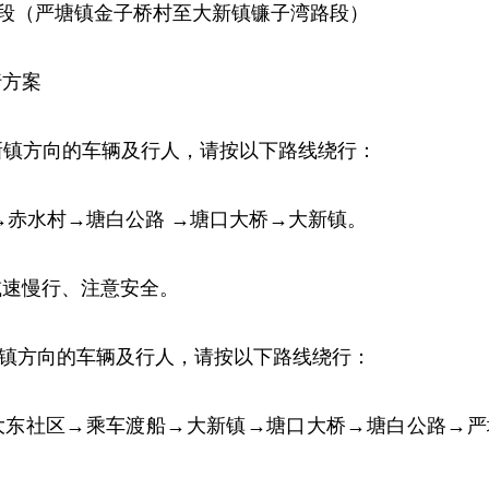
K40段（严塘镇金子桥村至大新镇镰子湾路段）
行方案
大新镇方向的车辆及行人，请按以下路线绕行：
→赤水村→塘白公路 →塘口大桥→大新镇。
减速慢行、注意安全。
塘镇方向的车辆及行人，请按以下路线绕行：
大东社区→乘车渡船→大新镇→塘口大桥→塘白公路→严