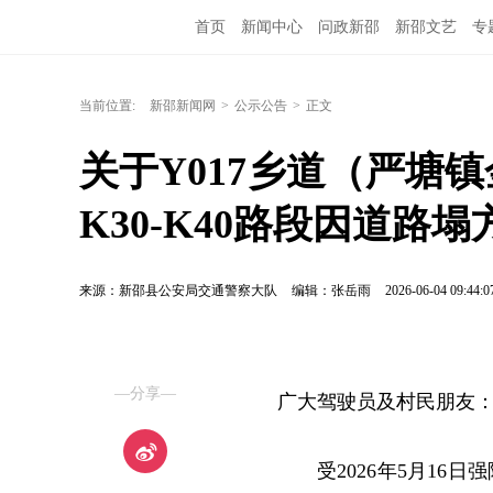
首页
新闻中心
问政新邵
新邵文艺
专
当前位置:
新邵新闻网
>
公示公告
>
正文
关于Y017乡道（严塘
K30-K40路段因道路
来源：新邵县公安局交通警察大队
编辑：张岳雨
2026-06-04 09:44:0
—分享—
广大驾驶员及村民朋友
受2026年5月16日