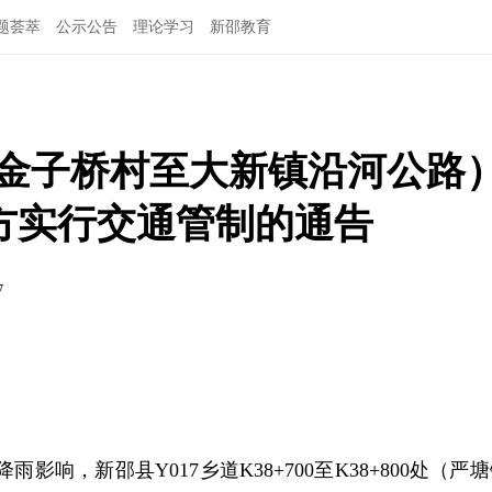
题荟萃
公示公告
理论学习
新邵教育
镇金子桥村至大新镇沿河公路
塌方实行交通管制的通告
7
：
强降雨影响，新邵县Y017乡道K38+700至K38+800处（严