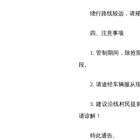
绕行路线较远，请
四、注意事项
1. 管制期间，除
段。
2. 请途经车辆服
3. 建议沿线村民
请谅解！
特此通告。