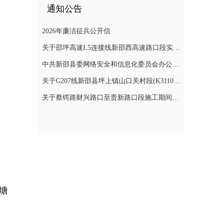
通知公告
2026年廉洁征兵公开信
关于邵坪高速L5连接线新邵西高速路口段实施交通管制的公告
中共新邵县委网络安全和信息化委员会办公室关于巡察整改进展情况的通报
关于G207线新邵县坪上镇山口关村段(K3110+900～K3112+400)公路边坡地质灾害防治工程交通管制的公告
关于蔡锷路财兴路口至贵新路口段施工期间交通管制的通知
塘