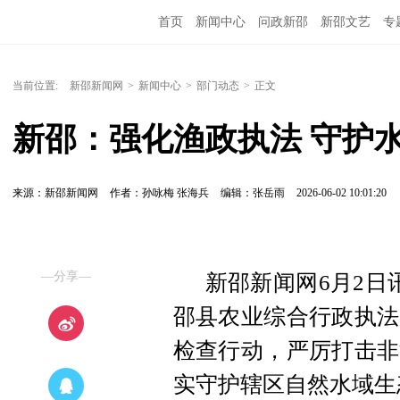
首页
新闻中心
问政新邵
新邵文艺
专
当前位置:
新邵新闻网
>
新闻中心
>
部门动态
>
正文
新邵：强化渔政执法 守护
来源：新邵新闻网
作者：孙咏梅 张海兵
编辑：张岳雨
2026-06-02 10:01:20
—分享—
新邵新闻网6月2日
邵县农业综合行政执法
检查行动，严厉打击非
实守护辖区自然水域生