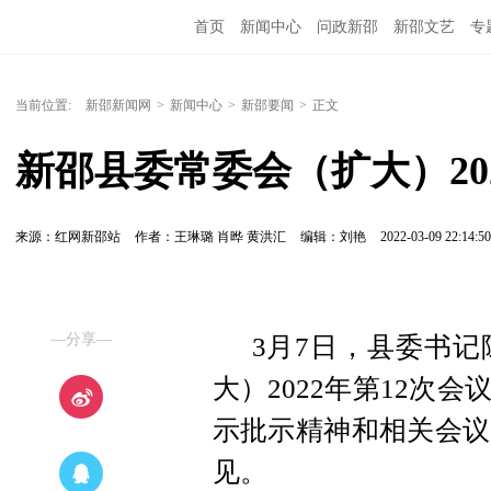
首页
新闻中心
问政新邵
新邵文艺
专
当前位置:
新邵新闻网
>
新闻中心
>
新邵要闻
>
正文
新邵县委常委会（扩大）20
来源：红网新邵站
作者：王琳璐 肖晔 黄洪汇
编辑：刘艳
2022-03-09 22:14:50
—分享—
3月7日，县委书
大）
2022
年第
12
次会
示批示精神和相关会议
见。