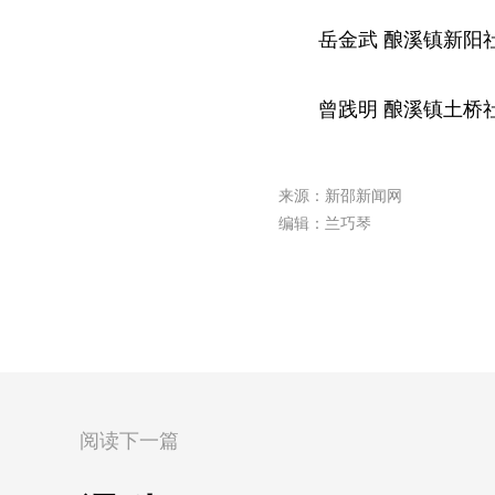
岳金武 酿溪镇新阳社区书
曾践明 酿溪镇土桥社区书
来源：新邵新闻网
编辑：兰巧琴
阅读下一篇