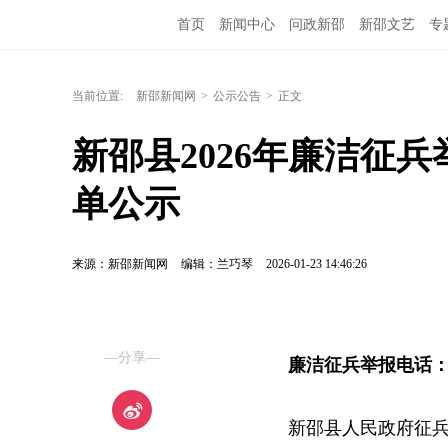
首页
新闻中心
问政新邵
新邵文艺
专
当前位置:
新邵新闻网
>
公示公告
>
正文
新邵县2026年廉洁征
单公示
来源：新邵新闻网
编辑：兰巧琴
2026-01-23 14:46:26
—分享—
廉洁征兵举报电话
新邵县人民政府征