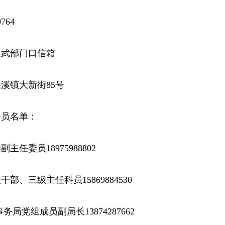
764
人武部门口信箱
溪镇大新街85号
督员名单：
任委员18975988802
部、三级主任科员15869884530
局党组成员副局长13874287662