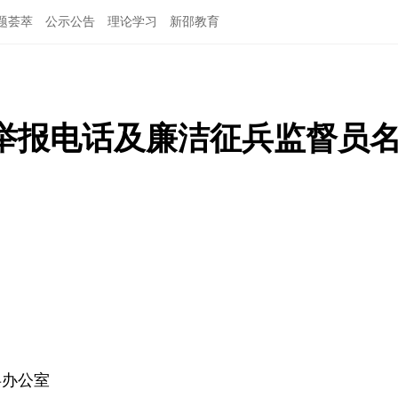
题荟萃
公示公告
理论学习
新邵教育
兵举报电话及廉洁征兵监督员
：
兵办公室