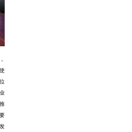
，
使
位
业
推
要
发