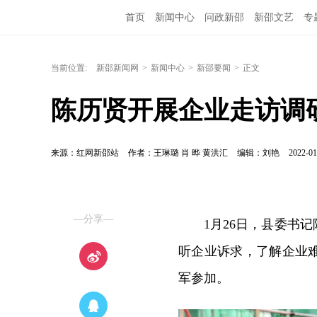
首页
新闻中心
问政新邵
新邵文艺
专
当前位置:
新邵新闻网
>
新闻中心
>
新邵要闻
>
正文
陈历贤开展企业走访调
来源：红网新邵站
作者：王琳璐 肖 晔 黄洪汇
编辑：刘艳
2022-01
—分享—
1月26日，县委书
听企业诉求，了解企业
军参加。