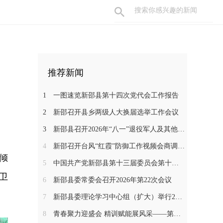
推荐新闻
1
一图速览新邵县第十四次党代会工作报告
2
新邵召开县乡两级人大换届选举工作会议
3
新邵县召开2026年“八一”退役军人及其他优抚对象代表座谈会
4
新邵召开台风“红霞”防御工作视频会商调度会
倾
5
中国共产党新邵县第十三届委员会第十三次全体会议召开
卫
6
新邵县委常委会召开2026年第22次会议
7
新邵县委理论学习中心组（扩大）举行2026年第七次集体学习
8
青春聚力迎盛会 精训赋能展风采——第五届邵阳旅游发展大会志愿者首轮专题培训圆满举办