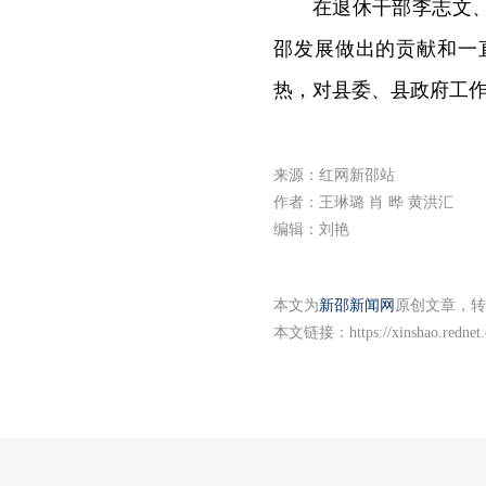
在退休干部李志文
邵发展做出的贡献和一
热，对县委、县政府工
来源：红网新邵站
作者：王琳璐 肖 晔 黄洪汇
编辑：刘艳
本文为
新邵新闻网
原创文章，转
本文链接：
https://xinshao.redne