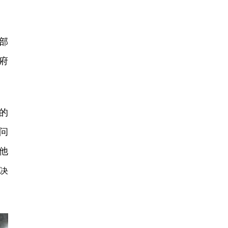
部
府
的
问
他
决