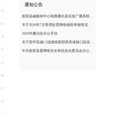
通知公告
7:51
新邵县融媒体中心电视播出及应急广播系统二级等保测评项目询价采购公告
6:02
关于2026年7月受理处置网络侵权举报情况的公示
2026年廉洁征兵公开信
2:56
关于邵坪高速L5连接线新邵西高速路口段实施交通管制的公告
4:27
中共新邵县委网络安全和信息化委员会办公室关于巡察整改进展情况的通报
8:25
3:09
0:57
6:52