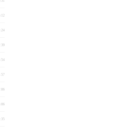
6:51
6:12
4:24
7:39
8:54
1:57
7:06
6:06
2:35