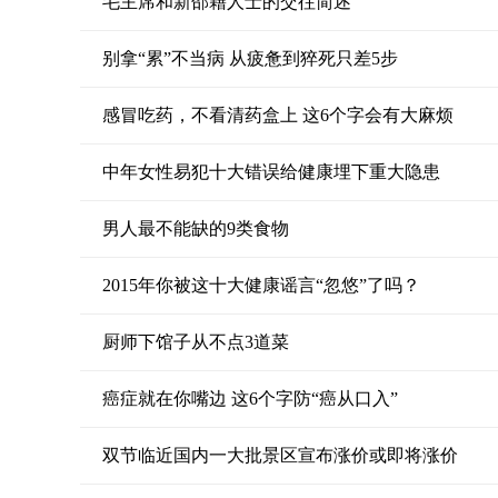
毛主席和新邵籍人士的交往简述
别拿“累”不当病 从疲惫到猝死只差5步
感冒吃药，不看清药盒上 这6个字会有大麻烦
中年女性易犯十大错误给健康埋下重大隐患
男人最不能缺的9类食物
2015年你被这十大健康谣言“忽悠”了吗？
厨师下馆子从不点3道菜
癌症就在你嘴边 这6个字防“癌从口入”
双节临近国内一大批景区宣布涨价或即将涨价