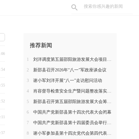
推荐新闻
4:06
1
刘洋调度第五届邵阳旅游发展大会项目建设工作
1:54
2
新邵县召开2026年“八一”军政座谈会议
3
谢小军刘洋开展“八一”走访慰问活动
9:55
4
肖容督导检查安全生产暨问题整改落实工作
2:52
5
新邵县召开第五届邵阳旅游发展大会筹备工作调度会
6
中国共产党新邵县第十四次代表大会闭幕
0:11
7
中国共产党新邵县第十四届委员会举行第一次全体会议
9:57
8
谢小军参加县第十四次党代会第四代表团分组讨论