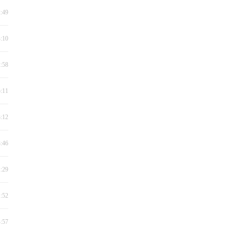
2:49
4:10
2:58
5:11
3:12
3:46
1:29
1:52
4:57