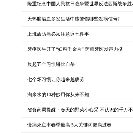
隆重纪念中国人民抗日战争暨世界反法西斯战争胜利
天热脑溢血多发生活中该警惕哪些发病信号?
上班族防癌必须注意这七件事
牙疼医生开了“妇科千金片” 药师牙医发声力挺
晨起五个习惯堪比自杀
七个坏习惯让你越来越疲劳
淘米水的10种妙用你从来不知
省食药局提醒：春天的野菜小心采 不认识的千万
慢病死亡率春季最高 5大关键词健康过春