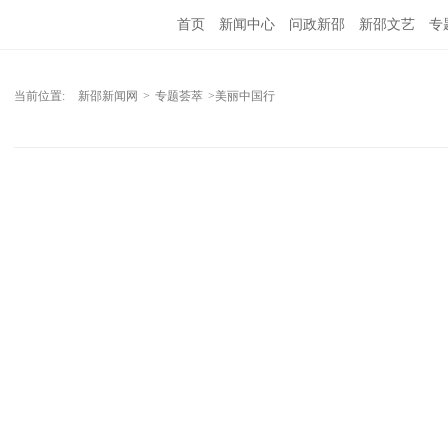
首页
新闻中心
问政新邵
新邵文艺
专
当前位置:
新邵新闻网
>
专题荟萃
>美丽中国行