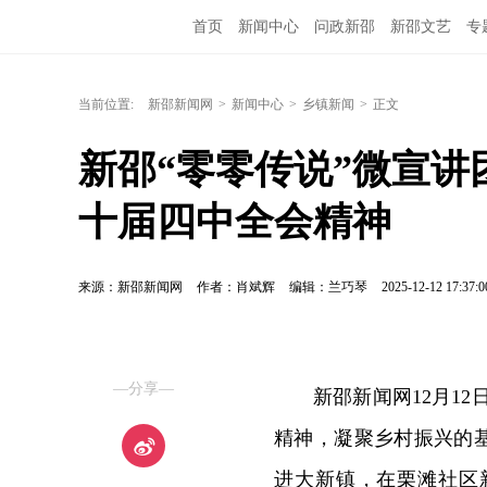
首页
新闻中心
问政新邵
新邵文艺
专
当前位置:
新邵新闻网
>
新闻中心
>
乡镇新闻
>
正文
新邵“零零传说”微宣讲
十届四中全会精神
来源：新邵新闻网
作者：肖斌辉
编辑：兰巧琴
2025-12-12 17:37:0
—分享—
新邵新闻网12月12
精神，凝聚乡村振兴的基
进大新镇，在栗滩社区