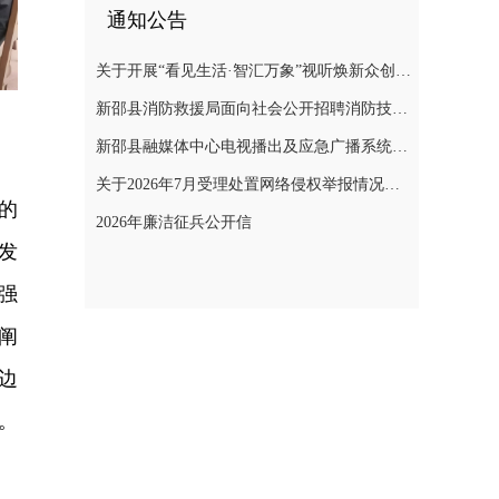
通知公告
关于开展“看见生活·智汇万象”视听焕新众创计划暨“AI遇见非遗”年度主题创作实践活动的通知
新邵县消防救援局面向社会公开招聘消防技术服务队人员的公告
新邵县融媒体中心电视播出及应急广播系统二级等保测评项目询价采购公告
关于2026年7月受理处置网络侵权举报情况的公示
的
2026年廉洁征兵公开信
发
强
阐
边
。