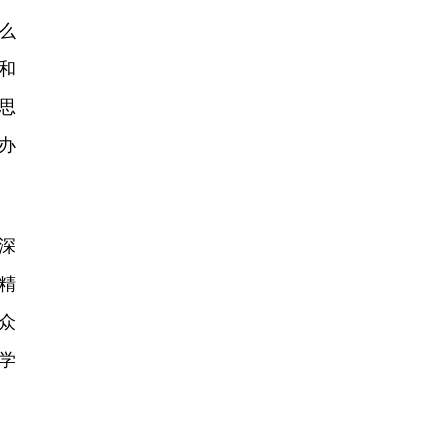
么
和
思
办
深
精
众
学