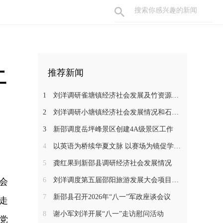
二
推荐新闻
1
刘洋调研雀塘镇经济社会发展及竹资源综合循环利用项目推进工作
2
刘洋调研小塘镇经济社会发展情况和石马江流域农文旅项目
3
新邵调度岳坪峰景区创建4A级景区工作
4
以英语为桥续华夏文脉 以赛场为镜促学子成长——新邵一中学子在省级 “用英语讲中国故事”大赛中斩获佳绩
5
龚红果到新邵县调研经济社会发展情况
6
刘洋调度第五届邵阳旅游发展大会项目建设工作
会
7
新邵县召开2026年“八一”军政座谈会议
走
8
谢小军刘洋开展“八一”走访慰问活动
党