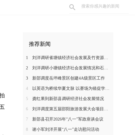
推荐新闻
1
刘洋调研雀塘镇经济社会发展及竹资源综合循环利用项目推进工作
2
刘洋调研小塘镇经济社会发展情况和石马江流域农文旅项目
3
新邵调度岳坪峰景区创建4A级景区工作
4
以英语为桥续华夏文脉 以赛场为镜促学子成长——新邵一中学子在省级 “用英语讲中国故事”大赛中斩获佳绩
拍
5
龚红果到新邵县调研经济社会发展情况
五
6
刘洋调度第五届邵阳旅游发展大会项目建设工作
7
新邵县召开2026年“八一”军政座谈会议
8
谢小军刘洋开展“八一”走访慰问活动