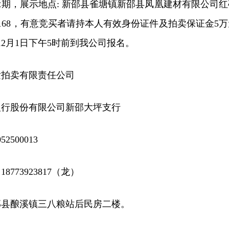
期，展示地点: 新邵县雀塘镇
新邵县
凤凰建材有限公司红
987168，有意竞买者请持本人有效身份证件及拍卖保证金5
年12月1日下午5时前到我公司报名。
发拍卖有限责任公司
银行股份有限公司新邵大坪支行
52500013
773923817（龙）
邵县酿溪镇三八粮站后民房二楼。