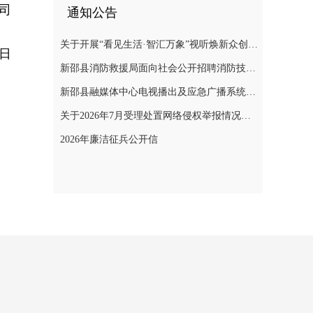
司
通知公告
关于开展“看见生活·智汇万象”视听焕新众创计划暨“AI遇见非遗”年度主题创作实践活动的通知
4日
新邵县消防救援局面向社会公开招聘消防技术服务队人员的公告
新邵县融媒体中心电视播出及应急广播系统二级等保测评项目询价采购公告
关于2026年7月受理处置网络侵权举报情况的公示
2026年廉洁征兵公开信