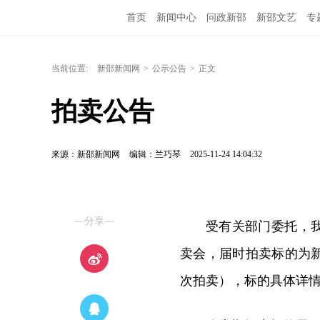
首页
新闻中心
问政新邵
新邵文艺
专
当前位置:
新邵新闻网
>
公示公告
>
正文
拍卖公告
来源：新邵新闻网
编辑：兰巧琴
2025-11-24 14:04:32
—分享—
受有关部门委托，我公
卖会，届时拍卖标的为
次拍卖），标的具体详