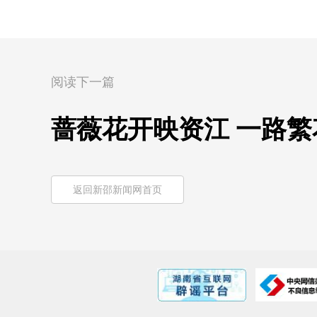
阅读下一篇
蔷薇花开映资江 一路
返回新邵新闻网首页