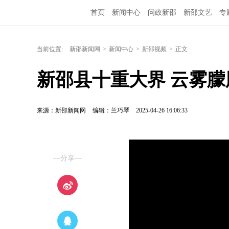
首页
新闻中心
问政新邵
新邵文艺
专
当前位置:
新邵新闻网
>
新闻中心
>
新邵视频
>
正文
新邵县十重大界 云雾
来源：新邵新闻网
编辑：兰巧琴
2025-04-26 16:06:33
—分享—