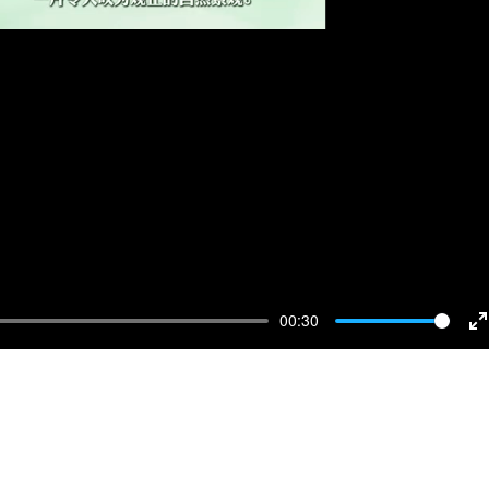
00:30
E
f