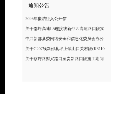
通知公告
2026年廉洁征兵公开信
关于邵坪高速L5连接线新邵西高速路口段实施交通管制的公告
中共新邵县委网络安全和信息化委员会办公室关于巡察整改进展情况的通报
关于G207线新邵县坪上镇山口关村段(K3110+900～K3112+400)公路边坡地质灾害防治工程交通管制的公告
关于蔡锷路财兴路口至贵新路口段施工期间交通管制的通知
nter
ullscreen