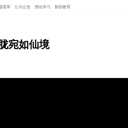
题荟萃
公示公告
理论学习
新邵教育
朦胧宛如仙境