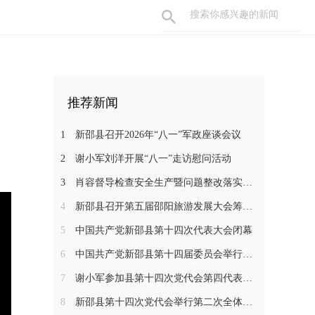
推荐新闻
1
新邵县召开2026年“八一”军政座谈会议
2
谢小军刘洋开展“八一”走访慰问活动
3
肖容督导检查安全生产暨问题整改落实工作
4
新邵县召开第五届邵阳旅游发展大会筹备工作调度会
5
中国共产党新邵县第十四次代表大会闭幕
6
中国共产党新邵县第十四届委员会举行第一次全体会议
7
谢小军参加县第十四次党代会第四代表团分组讨论
8
新邵县第十四次党代会举行第二次全体会议