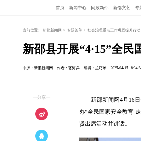
首页
新闻中心
问政新邵
新邵文艺
专
当前位置:
新邵新闻网
>
专题荟萃
>
社会治理重点工作巩固提升行动
新邵县开展“4·15”全
来源：新邵新闻网
作者：张海兵
编辑：兰巧琴
2025-04-15 18:34:3
—分享—
新邵新闻网4月16
办“全民国家安全教育 
贤出席活动并讲话。