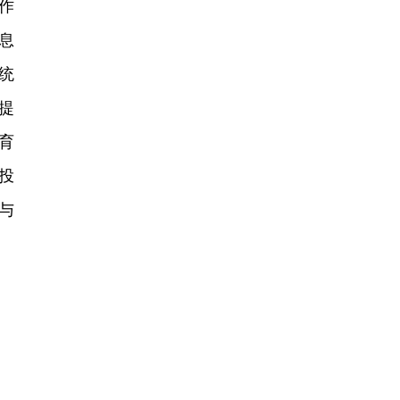
作
息
统
提
育
投
与