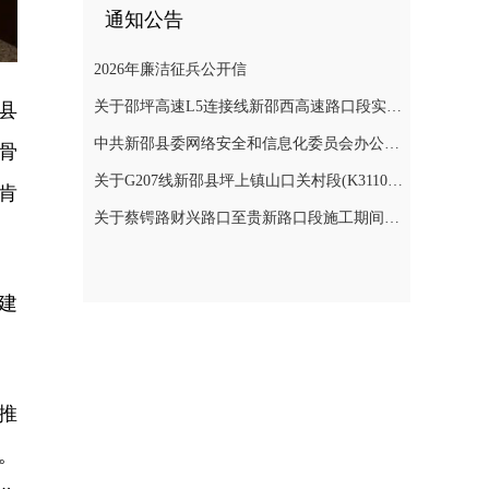
通知公告
2026年廉洁征兵公开信
关于邵坪高速L5连接线新邵西高速路口段实施交通管制的公告
县
中共新邵县委网络安全和信息化委员会办公室关于巡察整改进展情况的通报
骨
关于G207线新邵县坪上镇山口关村段(K3110+900～K3112+400)公路边坡地质灾害防治工程交通管制的公告
肯
关于蔡锷路财兴路口至贵新路口段施工期间交通管制的通知
建
推
。