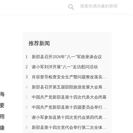
推荐新闻
1
新邵县召开2026年“八一”军政座谈会议
2
谢小军刘洋开展“八一”走访慰问活动
3
肖容督导检查安全生产暨问题整改落实工作
4
新邵县召开第五届邵阳旅游发展大会筹备工作调度会
黄海
5
中国共产党新邵县第十四次代表大会闭幕
要
6
中国共产党新邵县第十四届委员会举行第一次全体会议
用
7
谢小军参加县第十四次党代会第四代表团分组讨论
康
8
新邵县第十四次党代会举行第二次全体会议