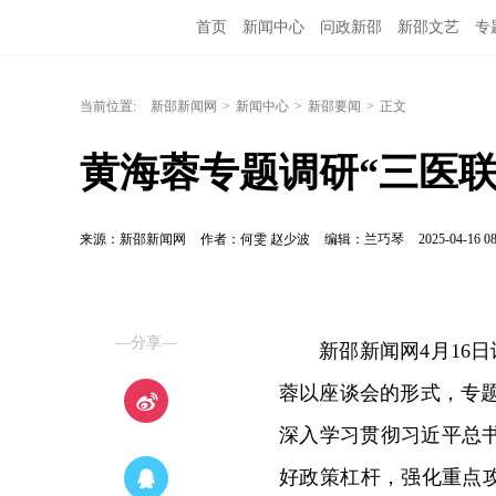
首页
新闻中心
问政新邵
新邵文艺
专
当前位置:
新邵新闻网
>
新闻中心
>
新邵要闻
>
正文
黄海蓉专题调研“三医联
来源：新邵新闻网
作者：何雯 赵少波
编辑：兰巧琴
2025-04-16 08
—分享—
新邵新闻网4月16日
蓉以座谈会的形式，专题
深入学习贯彻习近平总
好政策杠杆，强化重点