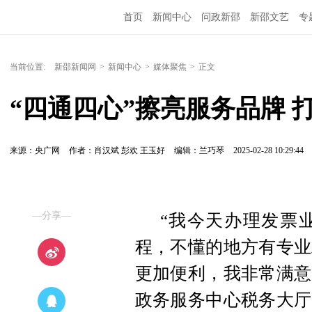
首页
新闻中心
问政新邵
新邵文艺
专
当前位置:
新邵新闻网
>
新闻中心
>
媒体聚焦
>
正文
“四通四心”擦亮服务品牌 
来源：央广网
作者：肖汉斌 彭欢 王玉好
编辑：兰巧琴
2025-02-28 10:29:44
—分享—
“我今天办理发票
程，不懂的地方有专业
更加便利，我非常满意
政务服务中心税务大厅