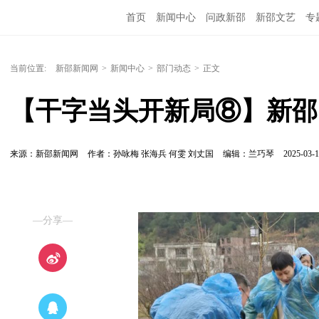
首页
新闻中心
问政新邵
新邵文艺
专
当前位置:
新邵新闻网
>
新闻中心
>
部门动态
>
正文
【干字当头开新局⑧】新邵
来源：新邵新闻网
作者：孙咏梅 张海兵 何雯 刘丈国
编辑：兰巧琴
2025-03-1
—分享—