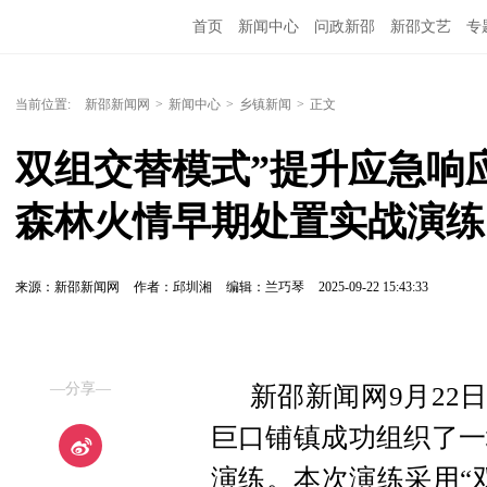
首页
新闻中心
问政新邵
新邵文艺
专
当前位置:
新邵新闻网
>
新闻中心
>
乡镇新闻
>
正文
双组交替模式”提升应急响
森林火情早期处置实战演练
来源：新邵新闻网
作者：邱圳湘
编辑：兰巧琴
2025-09-22 15:43:33
—分享—
新邵新闻网9月22
巨口铺镇成功组织了一
演练。本次演练采用“