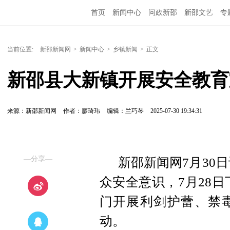
首页
新闻中心
问政新邵
新邵文艺
专
当前位置:
新邵新闻网
>
新闻中心
>
乡镇新闻
>
正文
新邵县大新镇开展安全教育
来源：新邵新闻网
作者：廖琦玮
编辑：兰巧琴
2025-07-30 19:34:31
—分享—
新邵新闻网7月30
众安全意识，7月28
门开展利剑护蕾、禁
动。