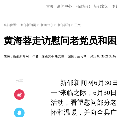
首页
新闻中心
问政新邵
新邵文艺
专
当前位置:
新邵新闻网
>
新闻中心
>
新邵要闻
>
正文
黄海蓉走访慰问老党员和困
来源：新邵新闻网
作者：屈凌芙蓉 唐文峰
编辑：兰巧琴
2025-06-30 21:33:02
—分享—
新邵新闻网6月30
一”来临之际，6月3
活动，看望慰问部分老
怀和温暖，并向全县广