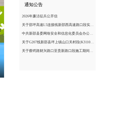
通知公告
2026年廉洁征兵公开信
关于邵坪高速L5连接线新邵西高速路口段实施交通管制的公告
中共新邵县委网络安全和信息化委员会办公室关于巡察整改进展情况的通报
关于G207线新邵县坪上镇山口关村段(K3110+900～K3112+400)公路边坡地质灾害防治工程交通管制的公告
关于蔡锷路财兴路口至贵新路口段施工期间交通管制的通知
nter
ullscreen