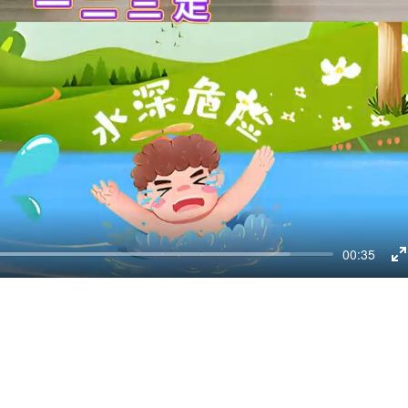
00:35
E
f