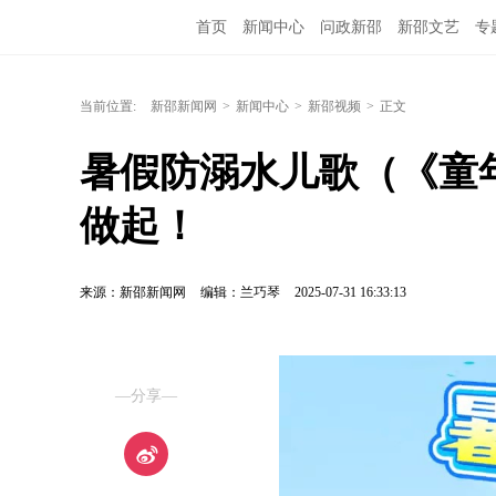
首页
新闻中心
问政新邵
新邵文艺
专
当前位置:
新邵新闻网
>
新闻中心
>
新邵视频
>
正文
暑假防溺水儿歌（《童
做起！
来源：新邵新闻网
编辑：兰巧琴
2025-07-31 16:33:13
—分享—