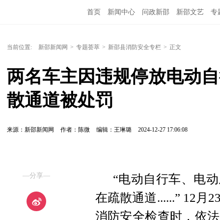
首页
新闻中心
问政新邵
新邵文艺
专
当前位置:
新邵新闻网
>
专题荟萃
>
新邵县消防安全专栏
>
正文
两名车主因违规停放电动自
散通道被处罚
来源：新邵新闻网
作者：陈微
编辑：王琳璐
2024-12-27 17:06:08
—分享—
“电动自行车、电
在疏散通道......” 
消防安全检查时，依法