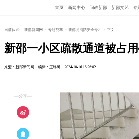
首页
新闻中心
问政新邵
新邵文艺
专
当前位置:
新邵新闻网
>
专题荟萃
>
新邵县消防安全专栏
>
正文
新邵一小区疏散通道被占用
来源：新邵新闻网
编辑：王琳璐
2024-10-16 16:26:02
—分享—