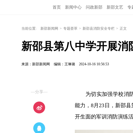
首页
新闻中心
问政新邵
新邵文艺
专
当前位置:
新邵新闻网
>
专题荟萃
>
新邵县消防安全专栏
>
正文
新邵县第八中学开展消
来源：新邵新闻网
编辑：王琳璐
2024-10-16 10:56:53
—分享—
为切实加强学校消
能力，8月23日，新邵
开生面的军训消防演练