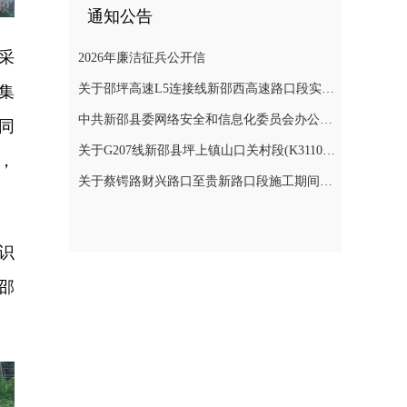
通知公告
采
2026年廉洁征兵公开信
关于邵坪高速L5连接线新邵西高速路口段实施交通管制的公告
集
中共新邵县委网络安全和信息化委员会办公室关于巡察整改进展情况的通报
同
关于G207线新邵县坪上镇山口关村段(K3110+900～K3112+400)公路边坡地质灾害防治工程交通管制的公告
，
关于蔡锷路财兴路口至贵新路口段施工期间交通管制的通知
识
邵