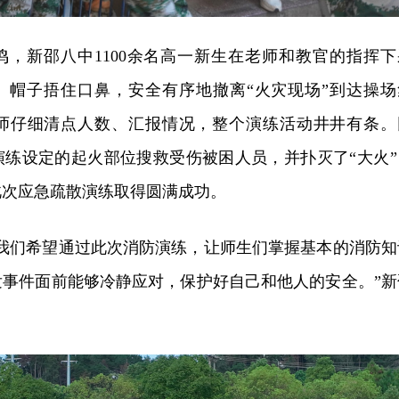
鸣，新邵八中1100余名高一新生在老师和教官的指挥下
巾、帽子捂住口鼻，安全有序地撤离“火灾现场”到达操场
师仔细清点人数、汇报情况，整个演练活动井井有条。
演练设定的起火部位搜救受伤被困人员，并扑灭了“大火”
此次应急疏散演练取得圆满成功。
，我们希望通过此次消防演练，让师生们掌握基本的消防知
发事件面前能够冷静应对，保护好自己和他人的安全。”新