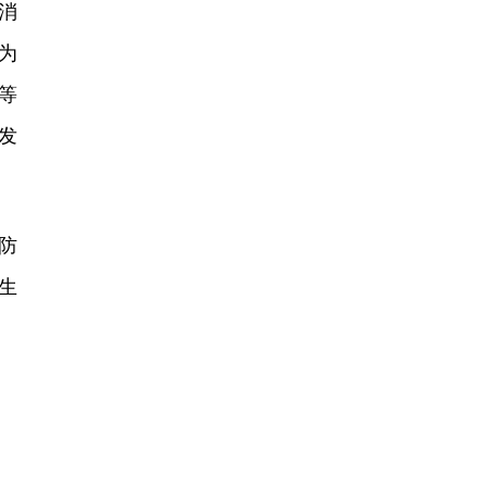
消
为
等
发
防
生