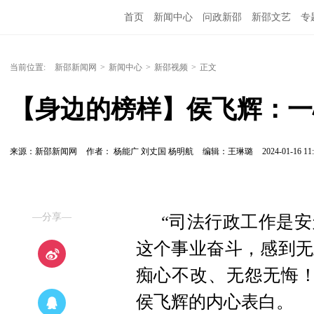
首页
新闻中心
问政新邵
新邵文艺
专
当前位置:
新邵新闻网
>
新闻中心
>
新邵视频
>
正文
【身边的榜样】侯飞辉：一
来源：新邵新闻网
作者： 杨能广 刘丈国 杨明航
编辑：王琳璐
2024-01-16 11:
—分享—
“司法行政工作是
这个事业奋斗，感到无
痴心不改、无怨无悔！
侯飞辉的内心表白。