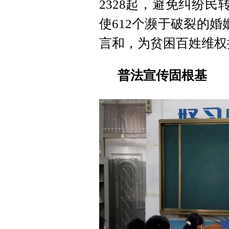
2328起，避免纠纷民
使612个濒于破裂的婚
言和，为贫困百姓维权挽
普法宣传固根基