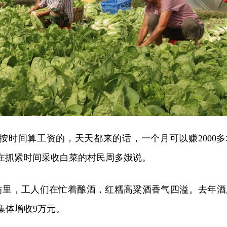
按时间算工资的，天天都来的话，一个月可以赚2000多
在抓紧时间采收白菜的村民周多娥说。
坊里，工人们在忙着酿酒，红糯高粱酒香气四溢。去年酒
集体增收9万元。