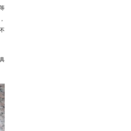
等
，
不
具