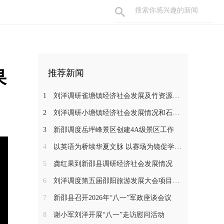
果
推荐新闻
1
刘洋调研雀塘镇经济社会发展及竹资源综合循环利用项目推进工作
2
刘洋调研小塘镇经济社会发展情况和石马江流域农文旅项目
3
新邵调度岳坪峰景区创建4A级景区工作
4
以英语为桥续华夏文脉 以赛场为镜促学子成长——新邵一中学子在省级 “用英语讲中国故事”大赛中斩获佳绩
5
龚红果到新邵县调研经济社会发展情况
6
刘洋调度第五届邵阳旅游发展大会项目建设工作
7
新邵县召开2026年“八一”军政座谈会议
8
谢小军刘洋开展“八一”走访慰问活动