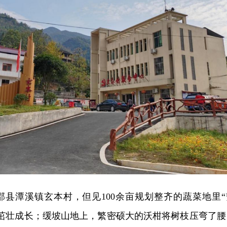
邵县潭溪镇玄本村，但见100余亩规划整齐的蔬菜地里“
菜茁壮成长；缓坡山地上，繁密硕大的沃柑将树枝压弯了腰