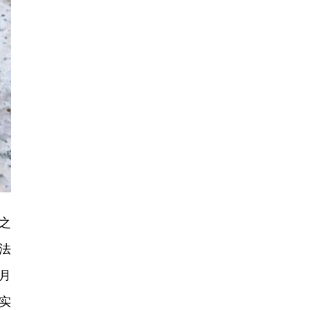
之
法
月
实