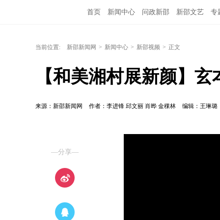
首页
新闻中心
问政新邵
新邵文艺
专
当前位置:
新邵新闻网
>
新闻中心
>
新邵视频
>
正文
【和美湘村展新颜】玄
来源：新邵新闻网
作者：李进锋 邱文丽 肖晔 金稞林
编辑：王琳璐
—分享—