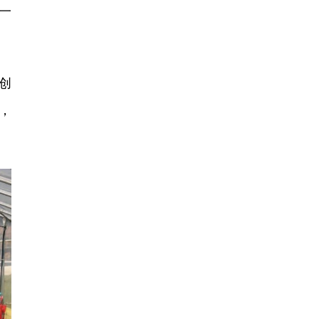
一
创
，