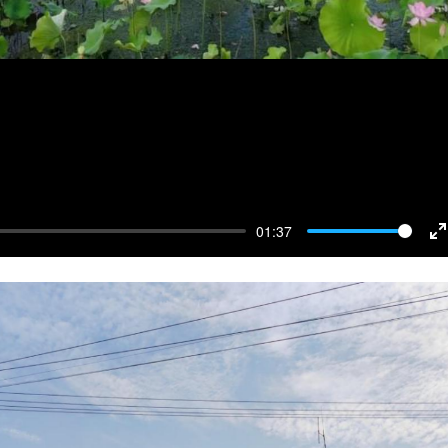
01:37
E
f