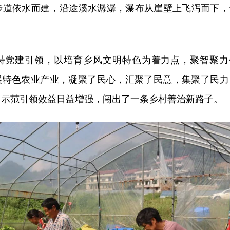
步道依水而建，沿途溪水潺潺，瀑布从崖壁上飞泻而下，
持党建引领，以培育乡风文明特色为着力点，聚智聚力
发展特色农业产业，凝聚了民心，汇聚了民意，集聚了民力
，示范引领效益日益增强，闯出了一条乡村善治新路子。