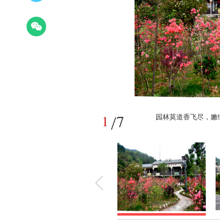
7
1
/
园林莫道香飞尽，嫩