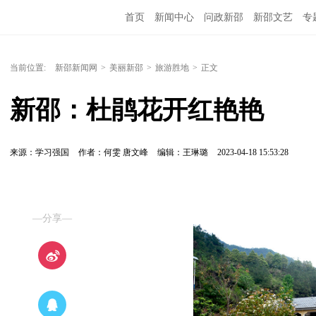
首页
新闻中心
问政新邵
新邵文艺
专
当前位置:
新邵新闻网
>
美丽新邵
>
旅游胜地
>
正文
新邵：杜鹃花开红艳艳 
来源：学习强国
作者：何雯 唐文峰
编辑：王琳璐
2023-04-18 15:53:28
—分享—