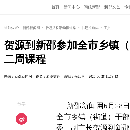
首页
新闻中心
问政新邵
新邵文艺
专
当前位置:
新邵新闻网
>
书记县长活动报道集
>
书记报道集
>
正文
贺源到新邵参加全市乡镇（
二周课程
来源：新邵新闻网
作者：屈凌芙蓉
编辑：张岳雨
2026-06-28 15:38:43
—分享—
新邵新闻网6月28
全市乡镇（街道）干部
委、副市长贺源到新邵