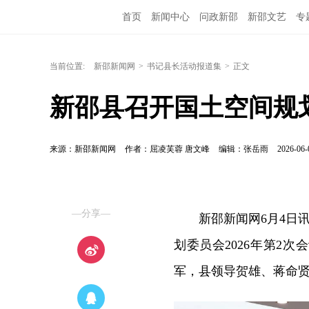
首页
新闻中心
问政新邵
新邵文艺
专
当前位置:
新邵新闻网
>
书记县长活动报道集
>
正文
新邵县召开国土空间规划
来源：新邵新闻网
作者：屈凌芙蓉 唐文峰
编辑：张岳雨
2026-06-
—分享—
新邵新闻网6月4日
划委员会2026年第2
军，县领导贺雄、蒋命