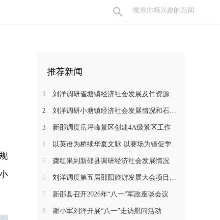
推荐新闻
1
刘洋调研雀塘镇经济社会发展及竹资源综合循环利用项目推进工作
2
刘洋调研小塘镇经济社会发展情况和石马江流域农文旅项目
3
新邵调度岳坪峰景区创建4A级景区工作
4
以英语为桥续华夏文脉 以赛场为镜促学子成长——新邵一中学子在省级 “用英语讲中国故事”大赛中斩获佳绩
规
5
龚红果到新邵县调研经济社会发展情况
小
6
刘洋调度第五届邵阳旅游发展大会项目建设工作
7
新邵县召开2026年“八一”军政座谈会议
8
谢小军刘洋开展“八一”走访慰问活动