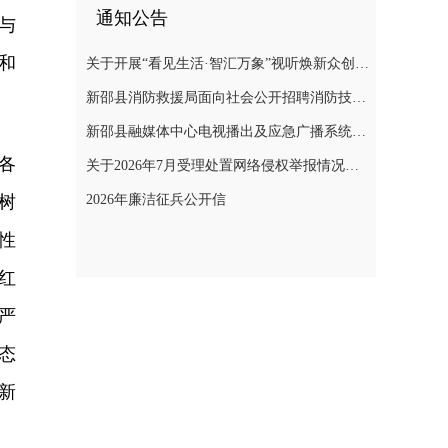
通知公告
与
和
关于开展“看见生活·智汇万象”视听焕新众创计划暨“AI遇见非遗”年度主题创作实践活动的通知
新邵县消防救援局面向社会公开招聘消防技术服务队人员的公告
新邵县融媒体中心电视播出及应急广播系统二级等保测评项目询价采购公告
各
关于2026年7月受理处置网络侵权举报情况的公示
树
2026年廉洁征兵公开信
性
红
严
态
新