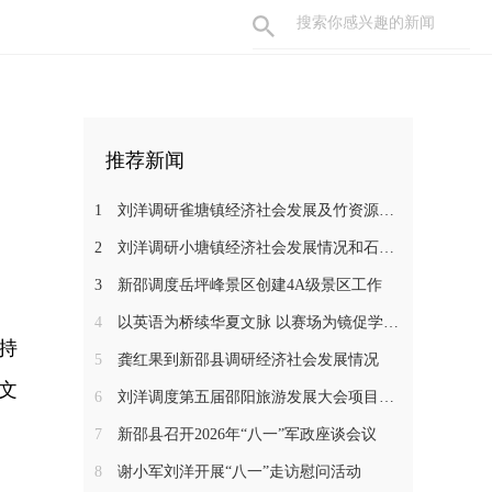
推荐新闻
1
刘洋调研雀塘镇经济社会发展及竹资源综合循环利用项目推进工作
2
刘洋调研小塘镇经济社会发展情况和石马江流域农文旅项目
3
新邵调度岳坪峰景区创建4A级景区工作
4
以英语为桥续华夏文脉 以赛场为镜促学子成长——新邵一中学子在省级 “用英语讲中国故事”大赛中斩获佳绩
持
5
龚红果到新邵县调研经济社会发展情况
文
6
刘洋调度第五届邵阳旅游发展大会项目建设工作
7
新邵县召开2026年“八一”军政座谈会议
8
谢小军刘洋开展“八一”走访慰问活动