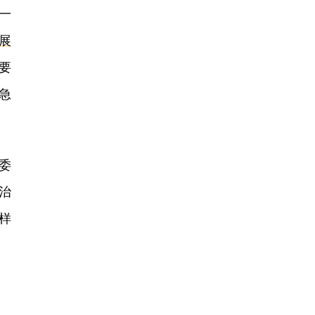
一
展
要
急
委
治
样