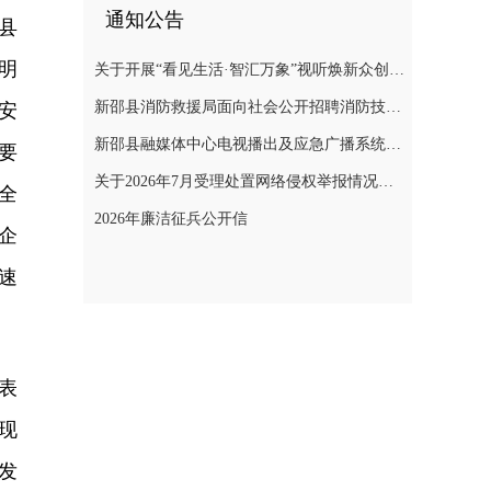
通知公告
县
明
关于开展“看见生活·智汇万象”视听焕新众创计划暨“AI遇见非遗”年度主题创作实践活动的通知
新邵县消防救援局面向社会公开招聘消防技术服务队人员的公告
安
新邵县融媒体中心电视播出及应急广播系统二级等保测评项目询价采购公告
要
关于2026年7月受理处置网络侵权举报情况的公示
全
2026年廉洁征兵公开信
企
速
表
现
发