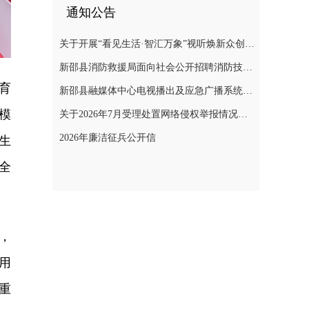
通知公告
关于开展“看见生活·智汇万象”视听焕新众创计划暨“AI遇见非遗”年度主题创作实践活动的通知
新邵县消防救援局面向社会公开招聘消防技术服务队人员的公告
育
新邵县融媒体中心电视播出及应急广播系统二级等保测评项目询价采购公告
模
关于2026年7月受理处置网络侵权举报情况的公示
2026年廉洁征兵公开信
生
全
，
用
重