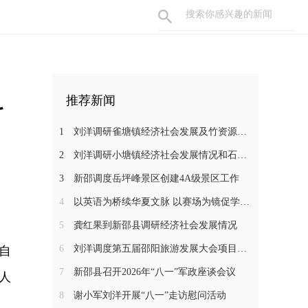
科
推荐新闻
1
刘洋调研雀塘镇经济社会发展及竹资源综合循环利用项目推进工作
2
刘洋调研小塘镇经济社会发展情况和石马江流域农文旅项目
3
新邵调度岳坪峰景区创建4A级景区工作
4
以英语为桥续华夏文脉 以赛场为镜促学子成长——新邵一中学子在省级 “用英语讲中国故事”大赛中斩获佳绩
5
龚红果到新邵县调研经济社会发展情况
6
刘洋调度第五届邵阳旅游发展大会项目建设工作
自
7
新邵县召开2026年“八一”军政座谈会议
人
8
谢小军刘洋开展“八一”走访慰问活动