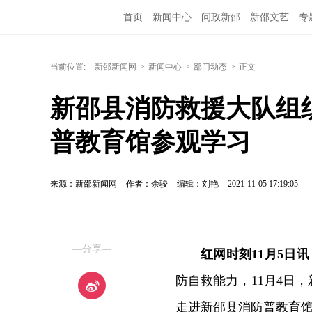
首页
新闻中心
问政新邵
新邵文艺
专
当前位置:
新邵新闻网
>
新闻中心
>
部门动态
>
正文
新邵县消防救援大队组
普教育馆参观学习
来源：新邵新闻网
作者：余骏
编辑：刘艳
2021-11-05 17:19:05
—分享—
红网时刻
11月5日
防自救能力，11月4日
走进新邵县消防普教育