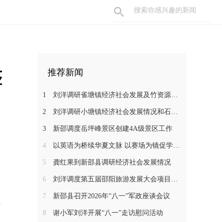
整
推荐新闻
1
刘洋调研雀塘镇经济社会发展及竹资源综合循环利用项目推进工作
2
刘洋调研小塘镇经济社会发展情况和石马江流域农文旅项目
3
新邵调度岳坪峰景区创建4A级景区工作
4
以英语为桥续华夏文脉 以赛场为镜促学子成长——新邵一中学子在省级 “用英语讲中国故事”大赛中斩获佳绩
5
龚红果到新邵县调研经济社会发展情况
6
刘洋调度第五届邵阳旅游发展大会项目建设工作
7
新邵县召开2026年“八一”军政座谈会议
、
8
谢小军刘洋开展“八一”走访慰问活动