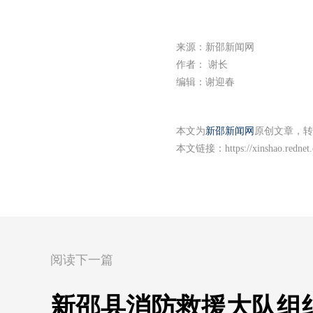
来源：新邵新闻网
作者： 谢长
编辑：谢迎春
本文为
新邵新闻网
原创文章，转
本文链接：
https://xinshao.redne
阅读下一篇
新邵县消防救援大队组