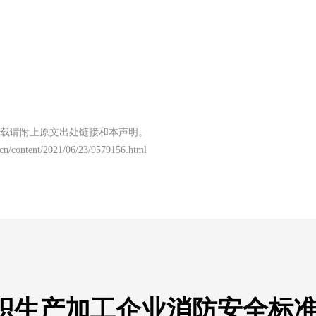
载请附上原文出处链接和本声明。
t.cn/content/2021/06/23/9579156.html
织生产加工企业消防安全标