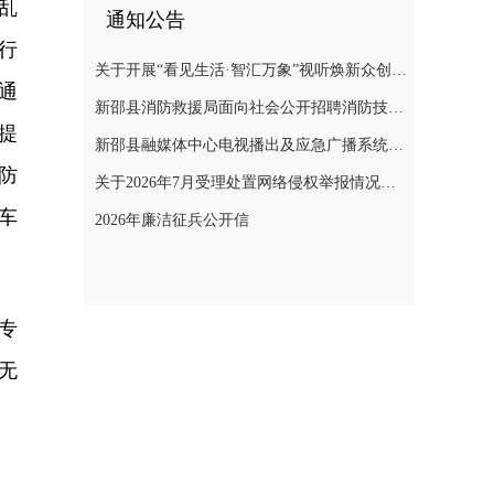
乱
通知公告
行
关于开展“看见生活·智汇万象”视听焕新众创计划暨“AI遇见非遗”年度主题创作实践活动的通知
通
新邵县消防救援局面向社会公开招聘消防技术服务队人员的公告
提
新邵县融媒体中心电视播出及应急广播系统二级等保测评项目询价采购公告
防
关于2026年7月受理处置网络侵权举报情况的公示
车
2026年廉洁征兵公开信
专
无