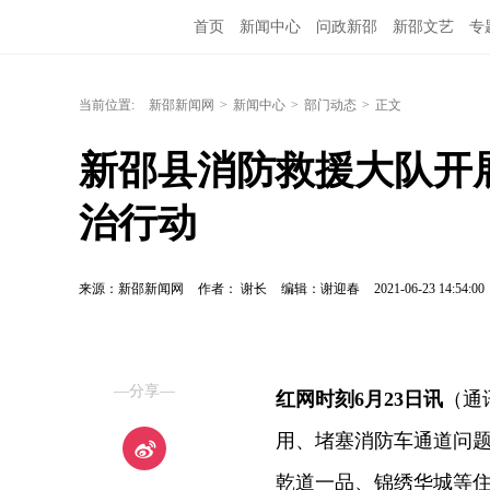
首页
新闻中心
问政新邵
新邵文艺
专
当前位置:
新邵新闻网
>
新闻中心
>
部门动态
>
正文
新邵县消防救援大队开
治行动
来源：新邵新闻网
作者： 谢长
编辑：谢迎春
2021-06-23 14:54:00
—分享—
红网时刻6月23日讯
（通
用、堵塞消防车通道问题
乾道一品、锦绣华城等