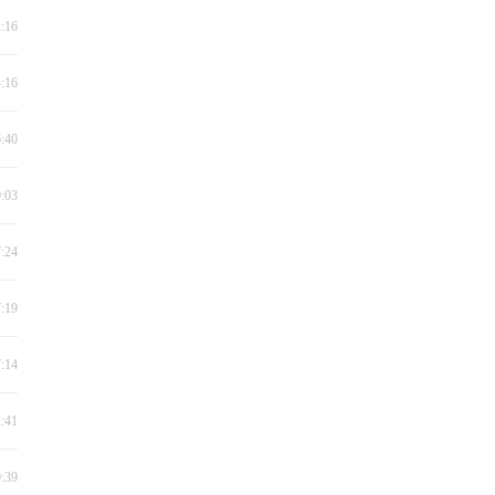
2:16
4:16
6:40
0:03
7:24
7:19
7:14
2:41
9:39