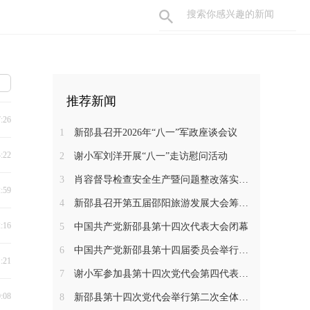
推荐新闻
7:26
1
新邵县召开2026年“八一”军政座谈会议
4:22
2
谢小军刘洋开展“八一”走访慰问活动
3
肖容督导检查安全生产暨问题整改落实工作
2:59
4
新邵县召开第五届邵阳旅游发展大会筹备工作调度会
2:16
5
中国共产党新邵县第十四次代表大会闭幕
6
中国共产党新邵县第十四届委员会举行第一次全体会议
1:21
7
谢小军参加县第十四次党代会第四代表团分组讨论
0:08
8
新邵县第十四次党代会举行第二次全体会议