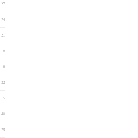
1:27
2:24
2:21
2:18
3:18
3:22
7:15
6:40
8:29