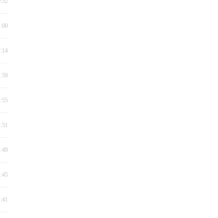
0:52
1:00
7:14
1:59
1:55
1:51
1:49
1:45
1:41