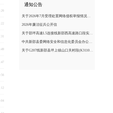
通知公告
4:26
关于2026年7月受理处置网络侵权举报情况的公示
2:22
2026年廉洁征兵公开信
关于邵坪高速L5连接线新邵西高速路口段实施交通管制的公告
7:31
中共新邵县委网络安全和信息化委员会办公室关于巡察整改进展情况的通报
6:49
关于G207线新邵县坪上镇山口关村段(K3110+900～K3112+400)公路边坡地质灾害防治工程交通管制的公告
4:47
0:56
1:12
6:04